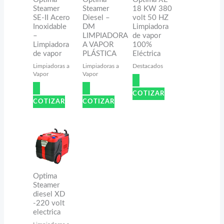
Steamer
Steamer
18 KW 380
SE-II Acero
Diesel –
volt 50 HZ
Inoxidable
DM
Limpiadora
–
LIMPIADORA
de vapor
Limpiadora
A VAPOR
100%
de vapor
PLÁSTICA
Eléctrica
Limpiadoras a
Limpiadoras a
Destacados
Vapor
Vapor
COTIZAR
COTIZAR
COTIZAR
Optima
Steamer
diesel XD
-220 volt
electrica