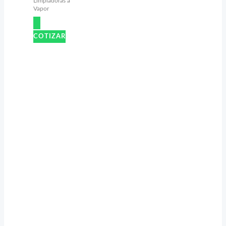
Limpiadoras a
Vapor
COTIZAR