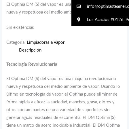
El Optima DM (S) del vapor es una máquina revolucionaria
info@optimasteamer.c
nueva y respetuosa del medio ambiente de vapor.
Los Acacios #0126, Pu
Sin existencias
Categoría:
Limpiadoras a Vapor
Descripción
Tecnología Revolucionaria
El Optima DM (S) del vapor es una máquina revolucionaria
nueva y respetuosa del medio ambiente de vapor. Usando lo
último en tecnología de vapor, el Optima puede eliminar de
forma rápida y eficaz la suciedad, manchas, grasa, olores y
otros contaminantes de una variedad de superficies sin
generar aguas residuales de escorrentía. El DM Optima (S)
tiene un marco de acero inoxidable industrial. El DM Optima