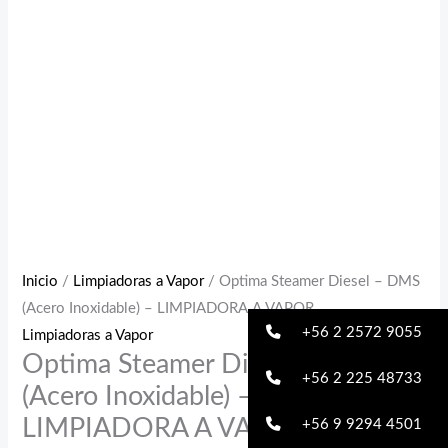
Inicio
/
Limpiadoras a Vapor
/ Optima Steamer Diesel – DMS
(Acero Inoxidable) – LIMPIADORA A VAPOR
+56 2 2572 9055
Limpiadoras a Vapor
Optima Steamer Diesel – DMS
+56 2 225 48733
(Acero Inoxidable) –
LIMPIADORA A VAPOR
+56 9 9294 4501