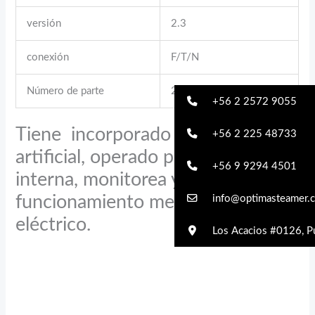
versión
2.3
conexión
F/T/N
Número de parte
20-32020
+56 2 2572 9055
Tiene incorporado de inteligencia
+56 2 225 48733
artificial, operado por la CPU
+56 9 9294 4501
interna, monitorea y controla su
funcionamiento mecánico y
info@optimasteamer.c
eléctrico.
Los Acacios #0126, Pu