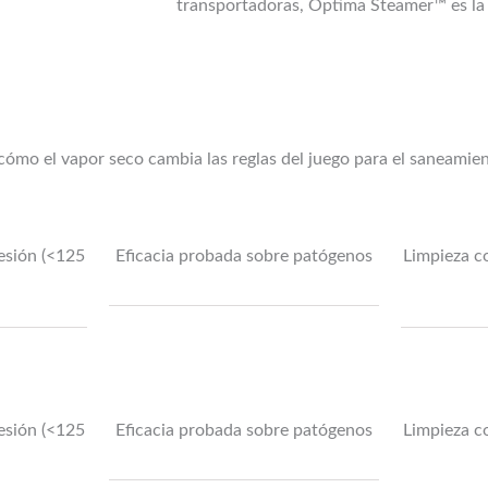
transportadoras, Optima Steamer™ es la 
 cómo el vapor seco cambia las reglas del juego para el saneami
resión (<125
Eficacia probada sobre patógenos
Limpieza co
resión (<125
Eficacia probada sobre patógenos
Limpieza co