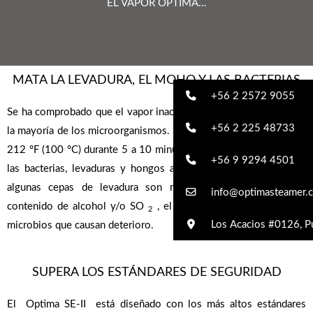
EL VAPOR OPTIMA…
MATA LA LEVADURA, EL MOHO Y LAS BACTERIAS
+56 2 2572 9055
Se ha comprobado que el vapor inactiva rápida y efectivamente a
+56 2 225 48733
la mayoría de los microorganismos. A una temperatura de más de
212 °F (100 °C) durante 5 a 10 minutos, el vapor destruirá todas
+56 9 9294 4501
las bacterias, levaduras y hongos activos. Si bien se sabe que
algunas cepas de levadura son resistentes a pH bajo, alto
info@optimasteamer.c
contenido de alcohol y/o SO
, el vapor seco combatirá estos
2
Los Acacios #0126, Pu
microbios que causan deterioro.
SUPERA LOS ESTÁNDARES DE SEGURIDAD
El
Optima SE-II
está diseñado con los más altos estándares