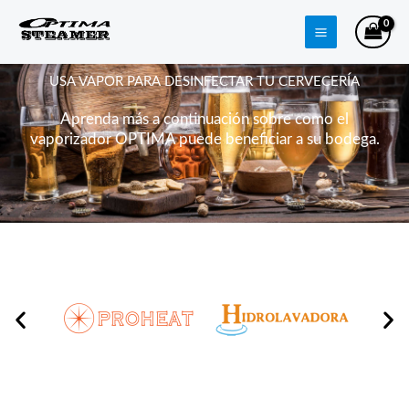
Ir
al
contenido
USA VAPOR PARA DESINFECTAR TU CERVECERÍA
Aprenda más a continuación sobre como el
vaporizador OPTIMA puede beneficiar a su bodega.