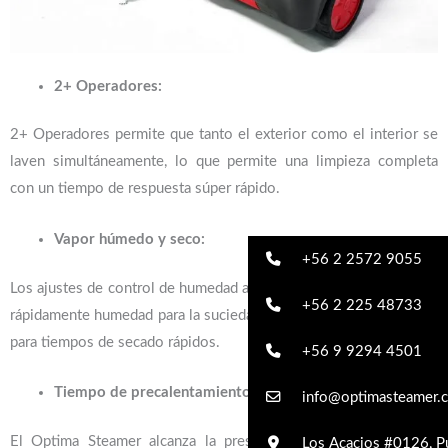
2+ Operadores:
2+ Operadores permite que tanto el exterior como el interior se
laven simultáneamente, lo que permite una limpieza completa
con un tiempo de respuesta súper rápido.
Vapor húmedo y seco:
+56 2 2572 9055
Los ajustes de control de humedad ajustables le permiten agregar
+56 2 225 48733
rápidamente humedad para la suciedad pesada o bajar la humedad
para tiempos de secado rápidos.
+56 9 9294 4501
Tiempo de precalentamiento rápido:
info@optimasteamer.c
El Optima Steamer alcanza la presión máxima en tan solo 3
Los Acacios #0126, Pu