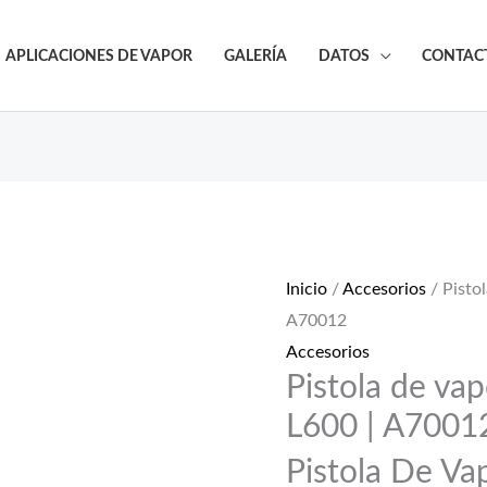
APLICACIONES DE VAPOR
GALERÍA
DATOS
CONTAC
Pistola
de
vapor
Inicio
/
Accesorios
/ Pisto
K26
A70012
con
Accesorios
lanza
Pistola de va
L600
|
L600 | A7001
A70012
Pistola De Va
cantidad