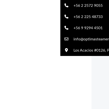
+56 2 2572 9055
+56 2 225 48733
+56 9 9294 4501
info@optimasteamer.
Los Acacios #0126, P