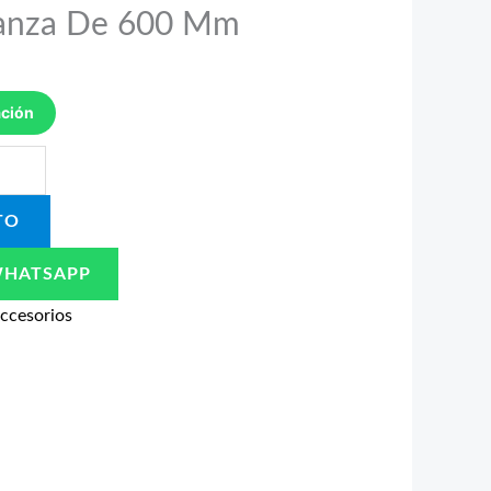
Lanza De 600 Mm
ación
TO
WHATSAPP
ccesorios