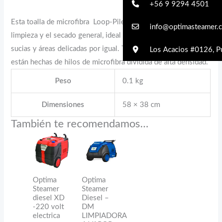
+56 9 9294 4501
Esta toalla de microfibra Loop-Pile es perfecta para la
info@optimasteamer.c
limpieza y el secado general, ideal para superficies muy
sucias y áreas delicadas por igual. Todas nuestras toallas
Los Acacios #0126, Pu
están hechas de hilos de microfibra dividida de alta densidad.
Peso
0.1 kg
Dimensiones
58 × 38 cm
También te recomendamos…
Optima
Optima
Steamer
Steamer
diesel XD
Diesel –
-220 volt
DM
electrica
LIMPIADORA