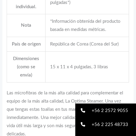
pulgadas*)
individual.
*Información obtenida del producto
Nota
basada en medidas métricas.
País de origen
República de Corea (Corea del Sur)
Dimensiones
(como se
15 x 11 x 4 pulgadas, 3 libras
envía)
Las microfibras de la más alta calidad para complementar el
equipo de la más alta calidad, La Optima Steamer. Una vez
que tengas estas toallas en tus manos, verás la diferencia
+56 2 2572 9055
inmediatamente. Una mejor calidad significa que tienen una
+56 2 225 48733
vida útil más larga y son más seguros en superficies
delicadas.